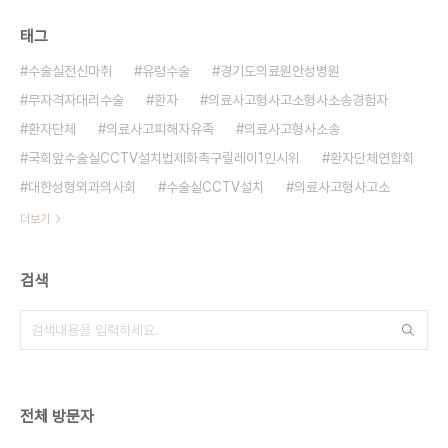
태그
수술실전신마취
유령수술
경기도의료원안성병원
무자격자대리수술
환자
의료사고형사고소형사소송경험자
환자단체
의료사고피해자유족
의료사고형사소송
국회앞수술실CCTV설치법제화촉구릴레이1인시위
환자단체연합회
대한성형외과의사회
수술실CCTV설치
의료사고형사고소
더보기
검색
전체 방문자