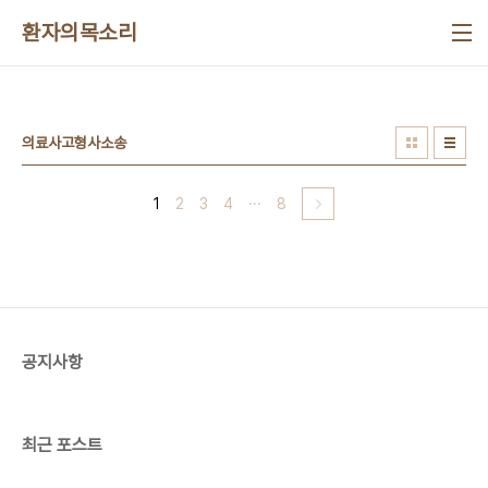
본문 바로가기
환자의목소리
의료사고형사소송
1
2
3
4
···
8
공지사항
최근 포스트