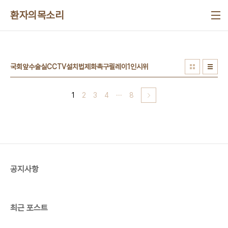
본문 바로가기
환자의목소리
국회앞수술실CCTV설치법제화촉구릴레이1인시위
1
2
3
4
···
8
공지사항
최근 포스트