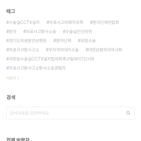
태그
수술실CCTV설치
의료사고피해자유족
환자단체연합회
환자
의료사고형사소송
수술실전신마취
경기도의료원안성병원
환자단체
유령수술
의료사고형사고소
무자격자대리수술
대한성형외과의사회
국회앞수술실CCTV설치법제화촉구릴레이1인시위
의료사고형사고소형사소송경험자
더보기
검색
전체 방문자