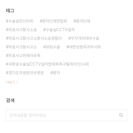
태그
수술실전신마취
환자단체연합회
환자단체
의료사고형사소송
수술실CCTV설치
의료사고형사고소형사소송경험자
무자격자대리수술
의료사고형사고소
유령수술
대한성형외과의사회
의료사고피해자유족
국회앞수술실CCTV설치법제화촉구릴레이1인시위
경기도의료원안성병원
환자
더보기
검색