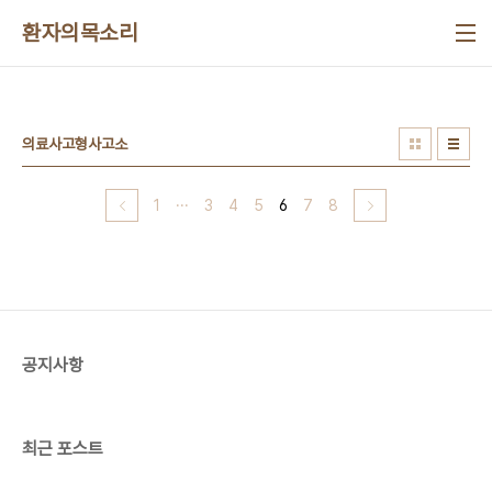
본문 바로가기
환자의목소리
의료사고형사고소
1
···
3
4
5
6
7
8
공지사항
최근 포스트